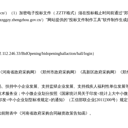
.gov.cn/）（1）加密电子投标文件（.ZZTF格式）须在投标截止时间前通过“郑州市公共
gzy.zhengzhou.gov.cn/）”网站提供的“投标文件制作工具”软件制
22.112.246.33/BidOpening/bidopeninghallaction/hall/login）
《河南省政府采购网》《郑州市政府采购网》《高新区政府采购网》《郑
产品、扶持中小企业发展、支持监狱企业发展、支持残疾人福利性单位发展
术服务业；中小微企业划分按照《国家统计局关于印发<统计上大中小微型企业
<中小企业划型标准规定>的通知》（工信部联企业[2011]300号）
知前附表中《河南省政府采购合同融资政策告知函》。