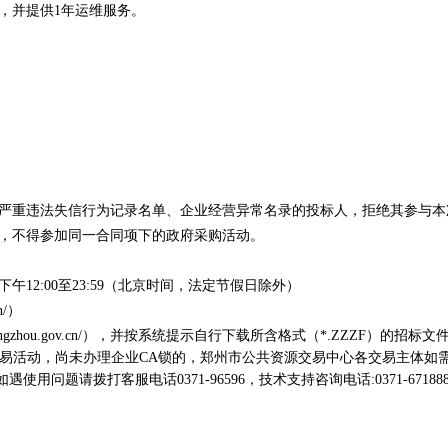
务，并提供1年运维服务。
购严重违法失信行为记录名单、企业经营异常名录的投标人，拒绝其参与
人，不得参加同一合同项下的政府采购活动。
00，下午12:00至23:59（北京时间，法定节假日除外）
cn/）
y.zhengzhou.gov.cn/），并按系统提示自行下载所含格式（*.ZZ
易活动，尚未办理企业CA锁的，郑州市公共资源交易中心各交易主体如
html）在线办理。如遇使用问题请拨打客服电话0371-96596，技术支持咨询电话:0371-6718880