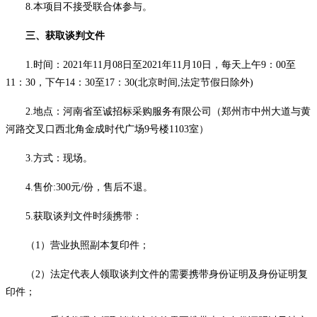
8
.
本项目不接受联合体参与。
三、获取谈判文件
1.时
间：
2021年
11
月
08
日至
2021年
11
月
10
日
，每
天上午
9：00至
11：30，下午14：30至17：30(北京时间,法定节假日除外)
2.地点：
河南省至诚招标采购服务有限公司（郑州市中州大道与黄
河路交叉口西北角金成时代广场
9号楼1103室）
3.方式：现场。
4.售价:
3
00元/份
，售后不退
。
5.获取谈判文件时须携带：
（
1）营业执照副本复印件；
（
2）法定代表人领取谈判文件的需要携带身份证明及身份证明复
印件；