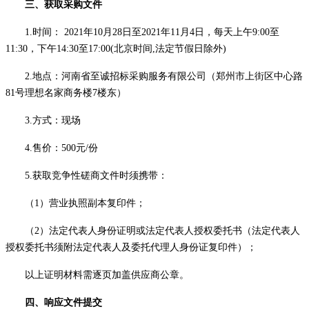
三、获取采购文件
1.时间： 2021年
10
月
28
日至
2021年
11
月
4
日，每天上午
9:00至
11:30，下午14:30至17:
0
0(北京时间,法定节假日除外)
2.地点：河南省至诚招标采购服务有限公司（郑州市上街区中心路
81号理想名家商务楼7楼东）
3.方式：现场
4.售价：500元/份
5.获取竞争性磋商文件时须携带：
（
1）营业执照副本复印件；
（
2）法定代表人身份证明或法定代表人授权委托书（法定代表人
授权委托书须附法定代表人及委托代理人身份证复印件）；
以上证明材料需逐页加盖供应商公章。
四、响应文件提交