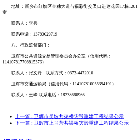
地址：新乡市红旗区金穗大道与福彩街交叉口进达花园
17栋1201
室
联系人：李兵
联系电话：
13783629719
八、行政监督部门：
卫辉市公共资源交易管理委员会办公室（信用代码：
114107817708815376）
联系人：张文丹
联系方式：
0373-4472010
卫辉市交通运输局（信用代码：
114107810055394191）
联系人：王峰
联系电话：
18238660966
上一篇
: 卫辉市吴坡共渠桥灾毁重建工程结果公示
下一篇
: 卫辉市上马营共渠桥灾毁重建工程结果公示