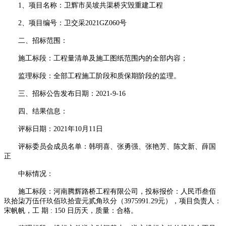
1、项目名称：卫辉市吴坡共渠桥灾毁重建工程
2、项目编号：卫交采
2021GZ060号
二、招标范围：
施工标段：工程量清单及施工图纸范围内的全部内容；
监理标段：全部工程施工阶段和质保期阶段的监理。
三、招标公告发布日期：
2021-9-16
四、结果信息：
评标日期：
2021年10月11日
评标委员会成员名单：韩明喜、张勇强、张艳芳、陈文新、薛国
正
中标情况：
施工标段：河南腾辉路桥工程有限公司，投标报价：人民币叁佰
玖拾柒万伍仟玖佰玖拾壹元贰角玖分（
3975991.29元），项目负责人：
宋帆帆，工 期 : 150 日历天，质量：合格。