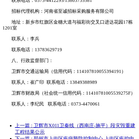
联系电话：
0373-4412295/13803735581
招标代理机构：河南省至诚招标采购服务有限公司
地址：新乡市红旗区金穗大道与福彩街交叉口进达花园
17栋
1201室
联系人：李兵
联系电话：
13783629719
八、行政监督部门：
卫辉市交通运输局（信用代码：
114107810055394191）
联系人：崔广印
联系电话：13849388989
卫辉市财政局（社会统一信用代码：
11410781005539275F）
联系人：李纪民
联系电话：0373-4470061
上一篇
: 卫辉市X011卫秦线（西南庄-施平）段灾毁重建
工程结果公示
下一篇
: 郑州市上街区疾病预防控制中心 上街区疾控中