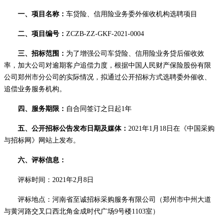
一、项目名称：
车贷险、信用险业务委外催收机构选聘项目
二、项目编号：
ZCZB-ZZ-GKF-2021-0004
三、
招标范围
：
为了增强公司车贷险、信用险业务贷后催收效
率，加大公司对逾期客户追偿力度，根据中国人民财产
保险股份有限
公司郑州市分公司的实际情况，拟通过公开招标方式选聘委外催收、
追偿业务服务机构
。
四、服务期限：
自合同签订之日起
1年
五、公开招标公告发布日期及媒体：
202
1
年
1
月
18
日在《中国采购
与招标网》网站上发布。
六、评标信息：
评标时间：
2021年
2
月
8
日
评标地点：河南省至诚招标采购服务有限公司（郑州市中州大道
与黄河路交叉口西北角金成时代广场
9号楼1103室）