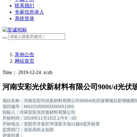
联系我们
专家信息录入
系统登录
其他公告
网站首页
Time： 2019-12-24
zczb
河南安彩光伏新材料有限公司900t/d
项目名称：河南安彩光伏新材料有限公司900t/d光伏玻璃项目新增镀膜
项目编号：M4101000065000431060
招标人：河南安彩光伏新材料有限公司
开标时间：2019年11月18日上午9：00
开标地点：安阳市开发区华强新天地11栋4层开标室
监督部门：安彩高科企划部
评审结果：