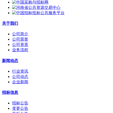
关于我们
公司简介
公司荣誉
公司资质
业务流程
新闻动态
行业资讯
公司动态
企业新闻
招标信息
招标公告
变更公告