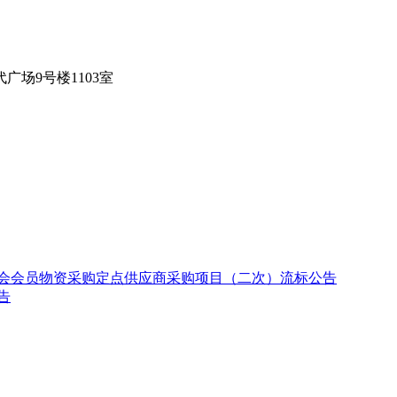
代广场
9号楼1103室
工会会员物资采购定点供应商采购项目（二次）流标公告
告