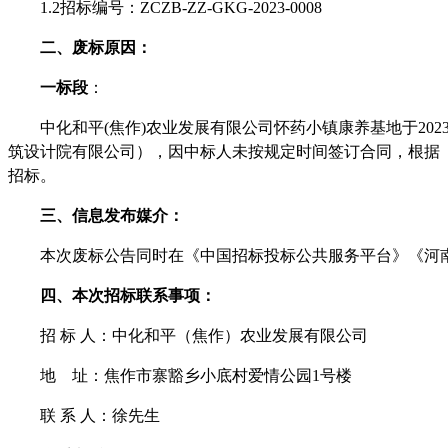
1.2招标编号：ZCZB-ZZ-GKG-2023-0008
二
、
废标原因
：
一标段
：
中化和平
(焦作)农业发展有限公司怀药小镇康养基地
于
202
筑设计院有限公司）
，
因
中标人
未按规定时间签订合同，根据
招标。
三
、信息发布媒介：
本次
废标
公告同时在《中国招标投标公共服务平台》《河
四
、本次招标联系事项：
招
标
人：中化和平（焦作）农业发展有限公司
地
址：焦作市寨豁乡小底村爱情公园
1号楼
联
系
人：徐先生