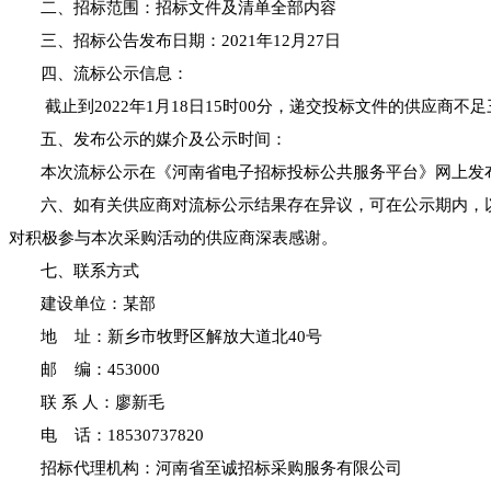
二、招标范围：招标文件及清单全部内容
三、招标公告发布日期：
2021年12月27日
四、
流标
公示信息：
截止到
2022年1月18日15时00分，递交投标文件的供应商
五、发布
公示
的媒介
及公示时间
：
本次
流标公
示
在《河南省电子招标投标公共服务平台》网上发
六、
如有关供应商对流标公示结果存在异议，可在公示期内，
对积极参与本次采购活动的供应商深表感谢。
七、
联系方式
建设单位：
某部
地
址：
新乡市牧野区解放大道北
40号
邮
编：453
0
00
联
系 人：
廖新毛
电
话：
18530737820
招标代理机构：河南省至诚招标采购服务有限公司