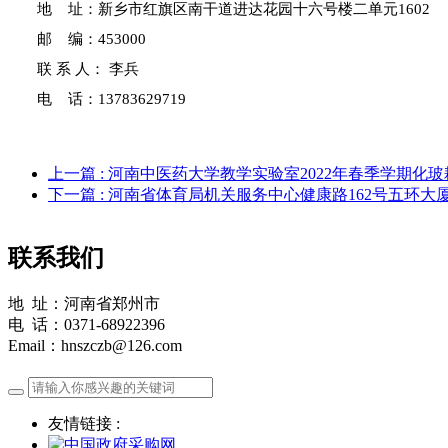
地
址：新乡市红旗区南干道进达花园十六号楼二单元1602
邮
编：453000
联
系 人：
李兵
电
话：
13783629719
上一篇
: 河南中医药大学教学实验室2022年春季学期
下一篇
: 河南省体育局机关服务中心健康路162号五环
联系我们
地 址：河南省郑州市
电 话：0371-68922396
Email：hnszczb@126.com
友情链接 :