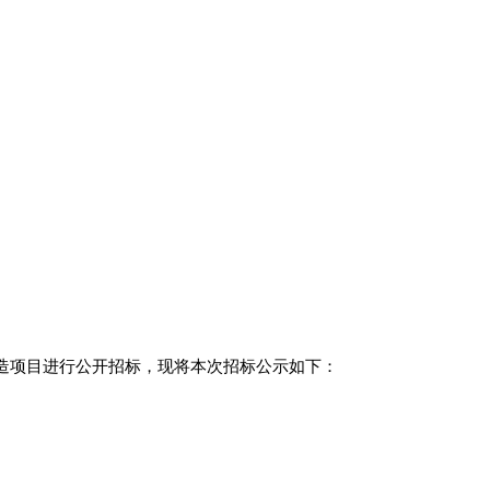
造项目
进行公开招标，现将
本次招标
公示如下：