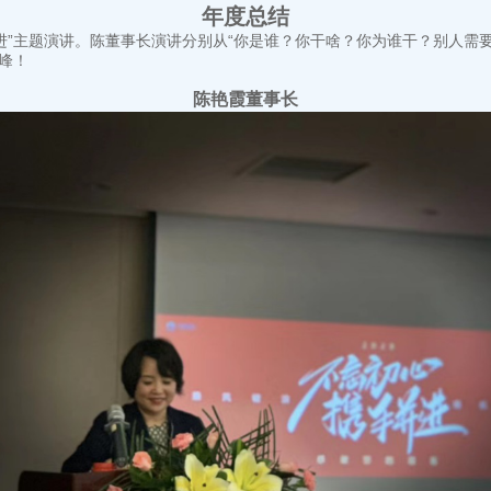
年度总结
手并进”主题演讲。陈董事长演讲分别从“你是谁？你干啥？你为谁干？别人
峰！
陈艳霞董事长